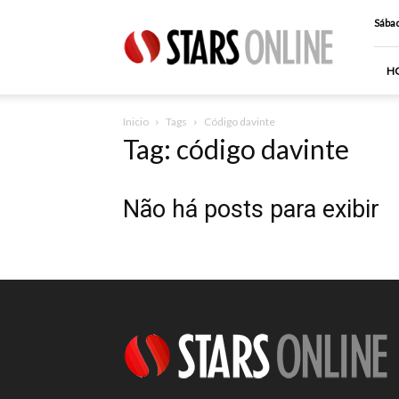
Stars
Sábad
Online
H
Inicio
Tags
Código davinte
Tag: código davinte
Não há posts para exibir