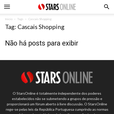
Inicio
Tags
Cascais Shopping
Tag: Cascais Shopping
Não há posts para exibir
O StarsOnline é totalmente independente dos poderes
estabelecidos não se submetendo a grupos de pressão e
proporcionará um fórum aberto à livre discussão. O StarsOnline
rege-se pelas leis da República Portuguesa cumprindo as normas