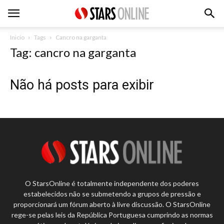
Inicio
Tags
Cancro na garganta
Tag: cancro na garganta
Não há posts para exibir
O StarsOnline é totalmente independente dos poderes
estabelecidos não se submetendo a grupos de pressão e
proporcionará um fórum aberto à livre discussão. O StarsOnline
rege-se pelas leis da República Portuguesa cumprindo as normas