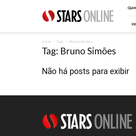
Stars
Quint
Online
H
Inicio
Tags
Bruno Simões
Tag: Bruno Simões
Não há posts para exibir