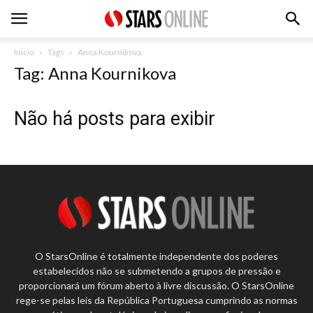
Inicio
Tags
Anna Kournikova
Tag: Anna Kournikova
Não há posts para exibir
O StarsOnline é totalmente independente dos poderes
estabelecidos não se submetendo a grupos de pressão e
proporcionará um fórum aberto à livre discussão. O StarsOnline
rege-se pelas leis da República Portuguesa cumprindo as normas