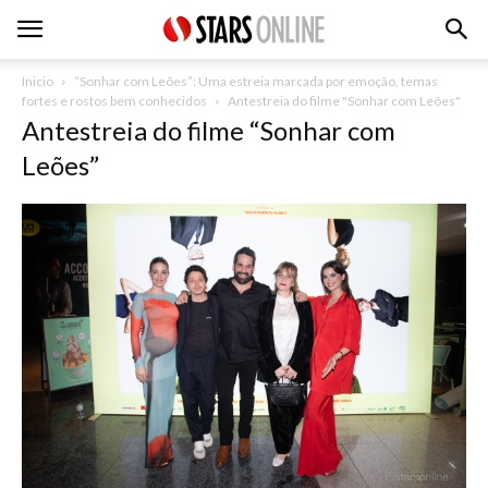
Inicio
“Sonhar com Leões”: Uma estreia marcada por emoção, temas
fortes e rostos bem conhecidos
Antestreia do filme "Sonhar com Leões"
Antestreia do filme “Sonhar com
Leões”