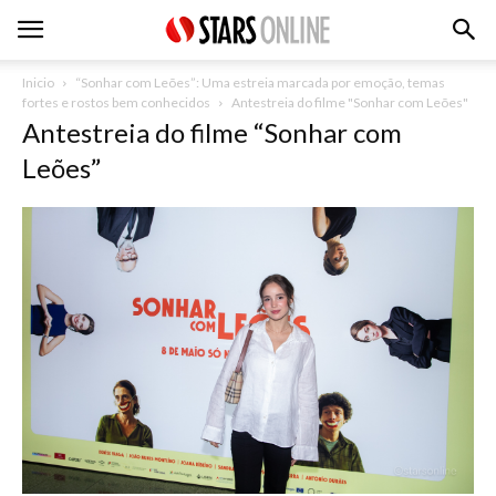
Inicio
“Sonhar com Leões”: Uma estreia marcada por emoção, temas
fortes e rostos bem conhecidos
Antestreia do filme "Sonhar com Leões"
Antestreia do filme “Sonhar com
Leões”