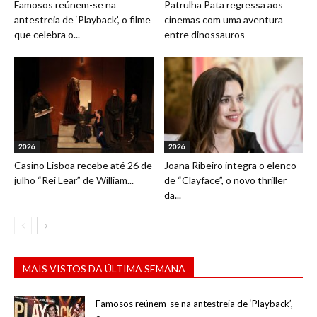
Famosos reúnem-se na
Patrulha Pata regressa aos
antestreia de ‘Playback’, o filme
cinemas com uma aventura
que celebra o...
entre dinossauros
2026
2026
Casino Lisboa recebe até 26 de
Joana Ribeiro integra o elenco
julho “Rei Lear” de William...
de “Clayface”, o novo thriller
da...
MAIS VISTOS DA ÚLTIMA SEMANA
Famosos reúnem-se na antestreia de ‘Playback’,