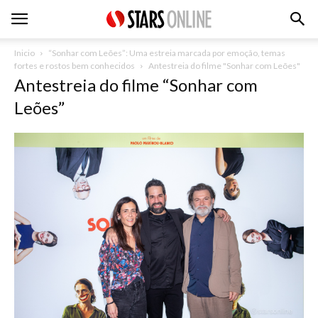
Inicio
“Sonhar com Leões”: Uma estreia marcada por emoção, temas
fortes e rostos bem conhecidos
Antestreia do filme "Sonhar com Leões"
Antestreia do filme “Sonhar com
Leões”