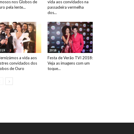
mosos nos Globos de
vida aos convidados na
ro pela lente...
passadeira vermelha
dos...
019
2018
fernizámos a vida aos
Festa de Verão TVI 2018:
ustres convidados dos
Veja as imagens com um
obos de Ouro
toque...