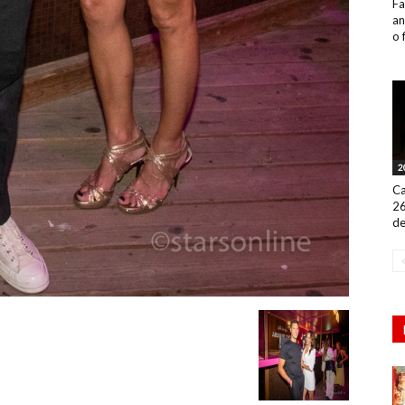
Fa
an
o 
2
Ca
26
de