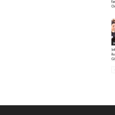
fa
Ou
2
In
il
Gl