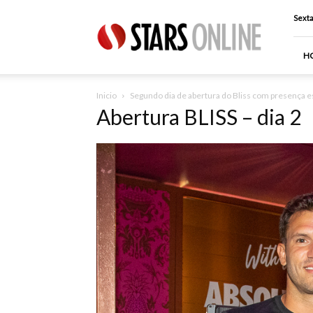
Stars
Sexta
Online
H
Inicio
Segundo dia de abertura do Bliss com presença e
Abertura BLISS – dia 2