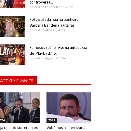
controversa...
posted on Fevereiro 16, 2022
Fotografada nua na banheira,
Bárbara Bandeira agita fãs
posted on Abril 15, 2020
Famosos reúnem-se na antestreia
de ‘Playback’, o...
posted on Agosto 4, 2026
WEEKLY FUNNIES
024
2022
ja quanto sofreram os
Voltámos a infernizar a