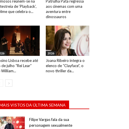
mosos reúnem-se na
Patrulha Pata regressa
testreia de ‘Playback’,
aos cinemas com uma
filme que celebra o...
aventura entre
dinossauros
026
2026
sino Lisboa recebe até
Joana Ribeiro integra o
 de julho “Rei Lear”
elenco de “Clayface”, o
 William...
novo thriller da...
MAIS VISTOS DA ÚLTIMA SEMANA
Filipe Vargas fala da sua
personagem sexualmente