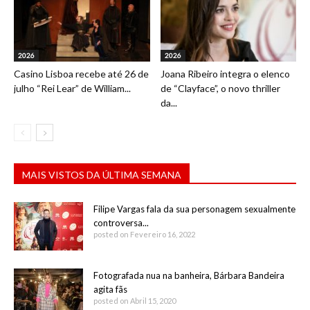
2026
2026
Casino Lisboa recebe até 26 de
Joana Ribeiro integra o elenco
julho “Rei Lear” de William...
de “Clayface”, o novo thriller
da...
MAIS VISTOS DA ÚLTIMA SEMANA
Filipe Vargas fala da sua personagem sexualmente
controversa...
posted on Fevereiro 16, 2022
Fotografada nua na banheira, Bárbara Bandeira
agita fãs
posted on Abril 15, 2020