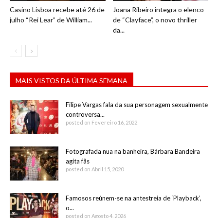
Casino Lisboa recebe até 26 de
Joana Ribeiro integra o elenco
julho “Rei Lear” de William...
de “Clayface”, o novo thriller
da...
MAIS VISTOS DA ÚLTIMA SEMANA
Filipe Vargas fala da sua personagem sexualmente
controversa...
posted on Fevereiro 16, 2022
Fotografada nua na banheira, Bárbara Bandeira
agita fãs
posted on Abril 15, 2020
Famosos reúnem-se na antestreia de ‘Playback’,
o...
posted on Agosto 4, 2026