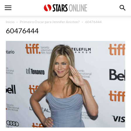
Inicio
Primeiro Óscar para Jennifer Aniston?
60476444
60476444