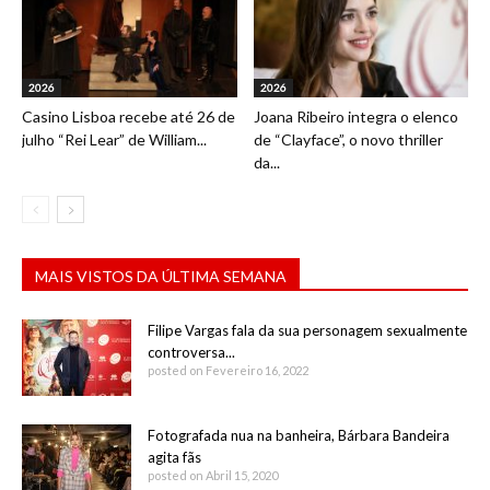
2026
2026
Casino Lisboa recebe até 26 de
Joana Ribeiro integra o elenco
julho “Rei Lear” de William...
de “Clayface”, o novo thriller
da...
MAIS VISTOS DA ÚLTIMA SEMANA
Filipe Vargas fala da sua personagem sexualmente
controversa...
posted on Fevereiro 16, 2022
Fotografada nua na banheira, Bárbara Bandeira
agita fãs
posted on Abril 15, 2020