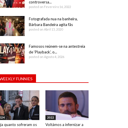
controversa...
posted on Fevereiro 16, 2022
Fotografada nua na banheira,
Bárbara Bandeira agita fãs
posted on Abril 15, 2020
Famosos reúnem-se na antestreia
de ‘Playback’, o...
posted on Agosto 4, 2026
WEEKLY FUNNIES
024
2022
ja quanto sofreram os
Voltámos a infernizar a