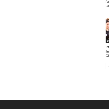
fa
Ou
2
In
il
Gl