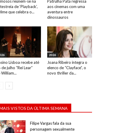
mosos reúnem-se na
Patrulha Pata regressa
testreia de ‘Playback’,
aos cinemas com uma
filme que celebra o...
aventura entre
dinossauros
026
2026
sino Lisboa recebe até
Joana Ribeiro integra o
 de julho “Rei Lear”
elenco de “Clayface”, o
 William...
novo thriller da...
MAIS VISTOS DA ÚLTIMA SEMANA
Filipe Vargas fala da sua
personagem sexualmente