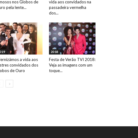
mosos nos Globos de
vida aos convidados na
ro pela lente...
passadeira vermelha
dos...
019
2018
fernizámos a vida aos
Festa de Verão TVI 2018:
ustres convidados dos
Veja as imagens com um
obos de Ouro
toque...