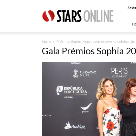
Stars
Sexta
Online
H
Inicio
Prémios Sophia: veja quem esteve na celebração
Gala Prémios Sophia 2