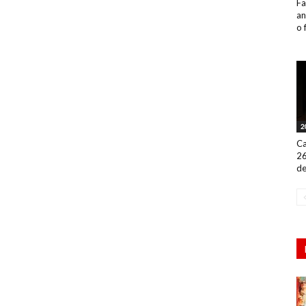
Fa
an
o 
2
Ca
26
de