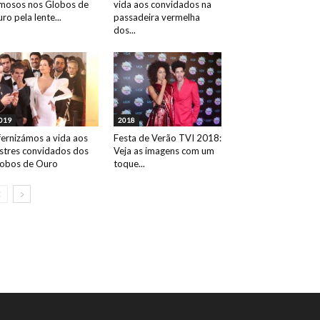
mosos nos Globos de
vida aos convidados na
ro pela lente...
passadeira vermelha
dos...
019
2018
fernizámos a vida aos
Festa de Verão TVI 2018:
ustres convidados dos
Veja as imagens com um
obos de Ouro
toque...