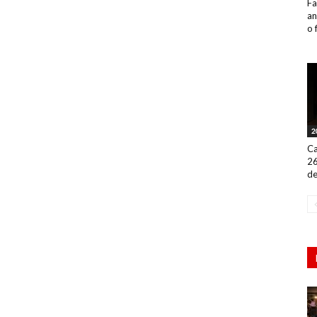
Fa
an
o 
2
Ca
26
de