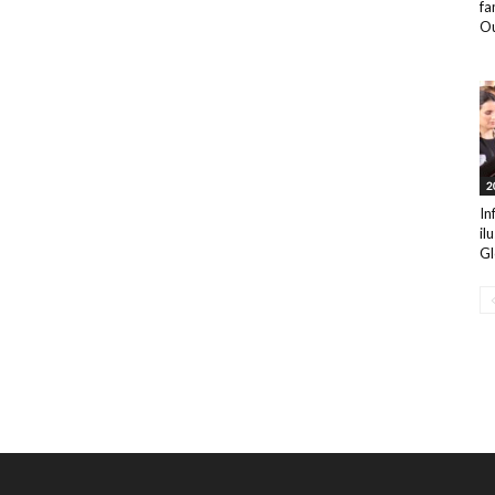
fa
Ou
2
In
il
Gl