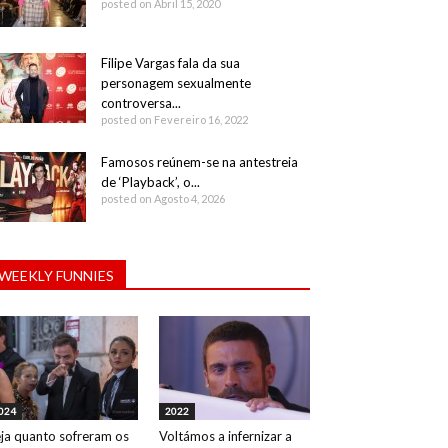
posted on Abril 15, 2020
Filipe Vargas fala da sua
personagem sexualmente
controversa...
posted on Fevereiro 16, 2022
Famosos reúnem-se na antestreia
de ‘Playback’, o...
posted on Agosto 4, 2026
WEEKLY FUNNIES
024
2022
ja quanto sofreram os
Voltámos a infernizar a