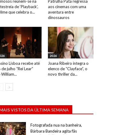
mosos reúnem-se na
Patrulha Pata regressa
testreia de ‘Playback’,
aos cinemas com uma
filme que celebra o...
aventura entre
dinossauros
026
2026
sino Lisboa recebe até
Joana Ribeiro integra o
 de julho “Rei Lear”
elenco de “Clayface”, o
 William...
novo thriller da...
MAIS VISTOS DA ÚLTIMA SEMANA
Fotografada nua na banheira,
Bárbara Bandeira agita fãs