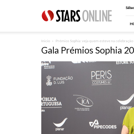
Stars
Sábad
Online
H
Inicio
Prémios Sophia: veja quem esteve na celebração
Gala Prémios Sophia 2