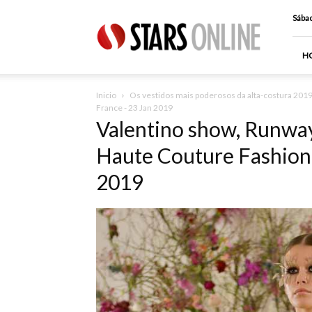
Stars
Sábad
Online
H
Inicio
Os vestidos mais poderosos da alta-costura 2019 e
France - 23 Jan 2019
Valentino show, Runwa
Haute Couture Fashion 
2019