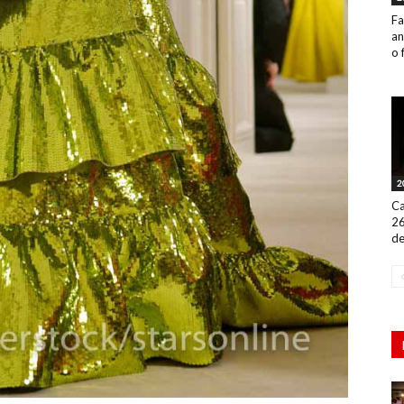
Fa
an
o 
2
Ca
26
de