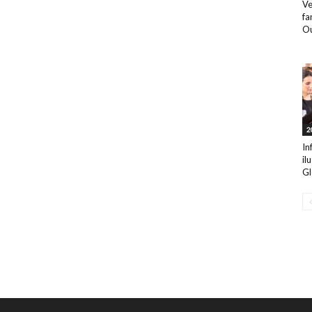
Ve
fa
Ou
2
In
il
Gl