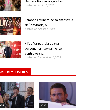
Bárbara Bandeira agita fãs
posted on Abril 15, 2020
Famosos reúnem-se na antestreia
de ‘Playback’, o...
posted on Agosto 4, 2026
Filipe Vargas fala da sua
personagem sexualmente
controversa...
posted on Fevereiro 16, 2022
WEEKLY FUNNIES
024
2022