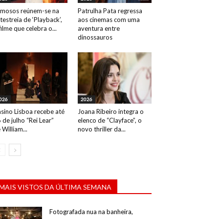
mosos reúnem-se na
Patrulha Pata regressa
testreia de ‘Playback’,
aos cinemas com uma
filme que celebra o...
aventura entre
dinossauros
026
2026
sino Lisboa recebe até
Joana Ribeiro integra o
 de julho “Rei Lear”
elenco de “Clayface”, o
 William...
novo thriller da...
MAIS VISTOS DA ÚLTIMA SEMANA
Fotografada nua na banheira,