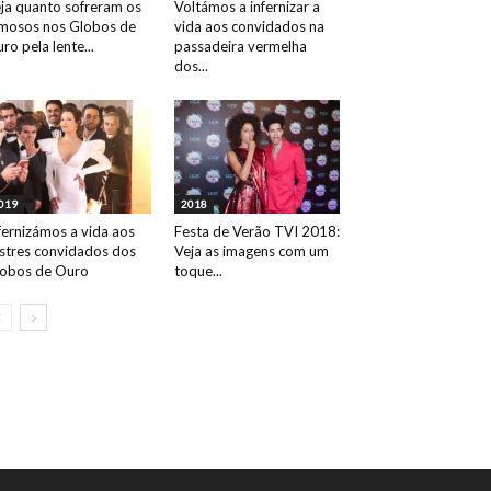
ja quanto sofreram os
Voltámos a infernizar a
mosos nos Globos de
vida aos convidados na
ro pela lente...
passadeira vermelha
dos...
019
2018
fernizámos a vida aos
Festa de Verão TVI 2018:
ustres convidados dos
Veja as imagens com um
obos de Ouro
toque...