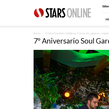
Stars
Sábad
Online
H
Inicio
O Soul Garden celebrou 7 anos de sabores, expe
7º Aniversario Soul Ga