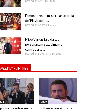
posted on Abril 15, 2020
Famosos reúnem-se na antestreia
de ‘Playback’, o...
posted on Agosto 4, 2026
Filipe Vargas fala da sua
personagem sexualmente
controversa...
posted on Fevereiro 16, 2022
WEEKLY FUNNIES
024
2022
ja quanto sofreram os
Voltámos a infernizar a