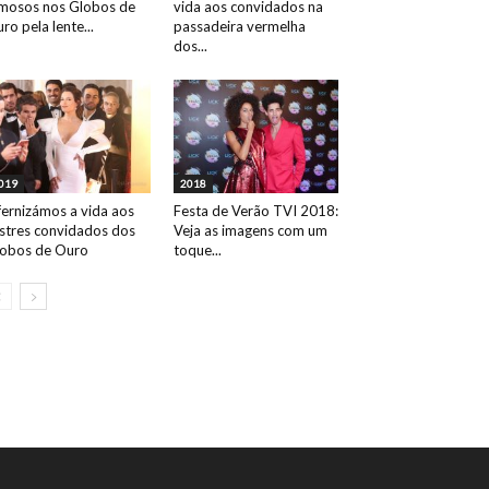
mosos nos Globos de
vida aos convidados na
ro pela lente...
passadeira vermelha
dos...
019
2018
fernizámos a vida aos
Festa de Verão TVI 2018:
ustres convidados dos
Veja as imagens com um
obos de Ouro
toque...