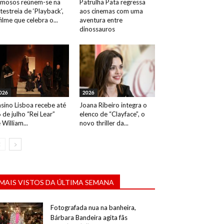
mosos reúnem-se na
Patrulha Pata regressa
testreia de ‘Playback’,
aos cinemas com uma
filme que celebra o...
aventura entre
dinossauros
026
2026
sino Lisboa recebe até
Joana Ribeiro integra o
 de julho “Rei Lear”
elenco de “Clayface”, o
 William...
novo thriller da...
MAIS VISTOS DA ÚLTIMA SEMANA
Fotografada nua na banheira,
Bárbara Bandeira agita fãs