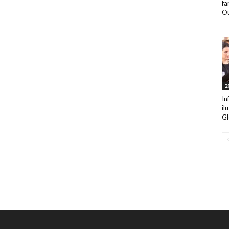
fa
Ou
2
In
il
Gl