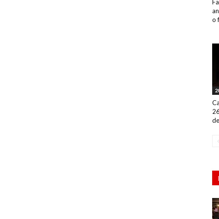
Fa
an
o 
2
Ca
26
de