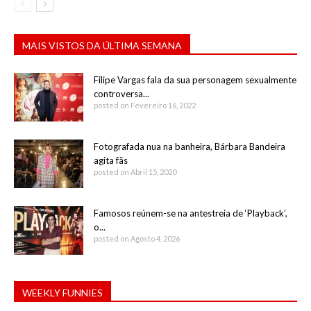
MAIS VISTOS DA ÚLTIMA SEMANA
Filipe Vargas fala da sua personagem sexualmente
controversa...
posted on Fevereiro 16, 2022
Fotografada nua na banheira, Bárbara Bandeira
agita fãs
posted on Abril 15, 2020
Famosos reúnem-se na antestreia de ‘Playback’,
o...
posted on Agosto 4, 2026
WEEKLY FUNNIES