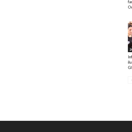
fa
Ou
2
In
il
Gl