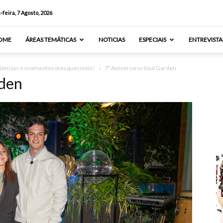
-feira, 7 Agosto, 2026
OME
ÁREAS TEMÁTICAS
NOTICIAS
ESPECIAIS
ENTREVISTA
riências e momentos inesquecíveis!
7º Aniversario Soul Garden
rden