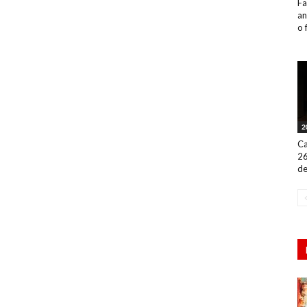
Fa
an
o 
2
Ca
26
de