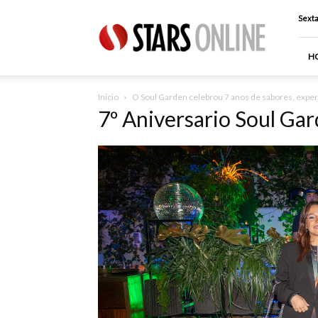
Stars
Sexta
Online
H
Inicio
O Soul Garden celebrou 7 anos de sabores, expe
7º Aniversario Soul Ga