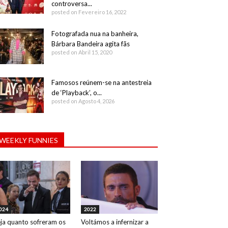
controversa...
posted on Fevereiro 16, 2022
Fotografada nua na banheira,
Bárbara Bandeira agita fãs
posted on Abril 15, 2020
Famosos reúnem-se na antestreia
de ‘Playback’, o...
posted on Agosto 4, 2026
WEEKLY FUNNIES
024
2022
ja quanto sofreram os
Voltámos a infernizar a