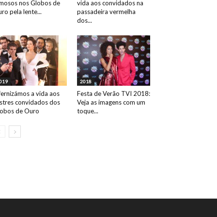
mosos nos Globos de
vida aos convidados na
ro pela lente...
passadeira vermelha
dos...
019
2018
fernizámos a vida aos
Festa de Verão TVI 2018:
ustres convidados dos
Veja as imagens com um
obos de Ouro
toque...