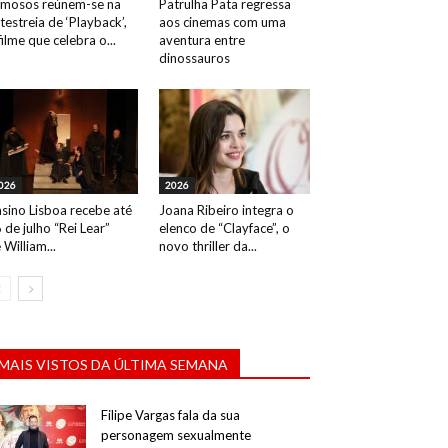
mosos reúnem-se na
Patrulha Pata regressa
testreia de ‘Playback’,
aos cinemas com uma
filme que celebra o...
aventura entre
dinossauros
026
2026
sino Lisboa recebe até
Joana Ribeiro integra o
 de julho “Rei Lear”
elenco de “Clayface”, o
 William...
novo thriller da...
MAIS VISTOS DA ÚLTIMA SEMANA
Filipe Vargas fala da sua
personagem sexualmente