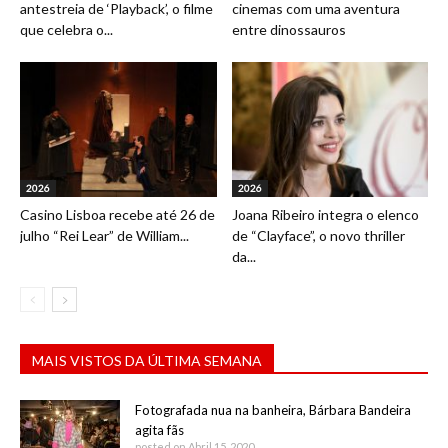
antestreia de ‘Playback’, o filme
cinemas com uma aventura
que celebra o...
entre dinossauros
2026
2026
Casino Lisboa recebe até 26 de
Joana Ribeiro integra o elenco
julho “Rei Lear” de William...
de “Clayface”, o novo thriller
da...
MAIS VISTOS DA ÚLTIMA SEMANA
Fotografada nua na banheira, Bárbara Bandeira
agita fãs
posted on Abril 15, 2020