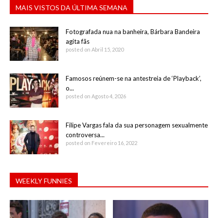
MAIS VISTOS DA ÚLTIMA SEMANA
Fotografada nua na banheira, Bárbara Bandeira
agita fãs
posted on Abril 15, 2020
Famosos reúnem-se na antestreia de ‘Playback’,
o...
posted on Agosto 4, 2026
Filipe Vargas fala da sua personagem sexualmente
controversa...
posted on Fevereiro 16, 2022
WEEKLY FUNNIES