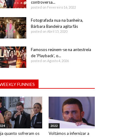
controversa...
posted on Fevereiro 16, 2022
Fotografada nua na banheira,
Bárbara Bandeira agita fãs
posted on Abril 15, 2020
Famosos reúnem-se na antestreia
de ‘Playback’, o...
posted on Agosto 4, 2026
WEEKLY FUNNIES
024
2022
ja quanto sofreram os
Voltámos a infernizar a