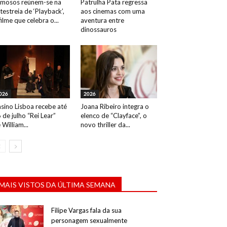
mosos reúnem-se na
Patrulha Pata regressa
testreia de ‘Playback’,
aos cinemas com uma
filme que celebra o...
aventura entre
dinossauros
026
2026
sino Lisboa recebe até
Joana Ribeiro integra o
 de julho “Rei Lear”
elenco de “Clayface”, o
 William...
novo thriller da...
MAIS VISTOS DA ÚLTIMA SEMANA
Filipe Vargas fala da sua
personagem sexualmente