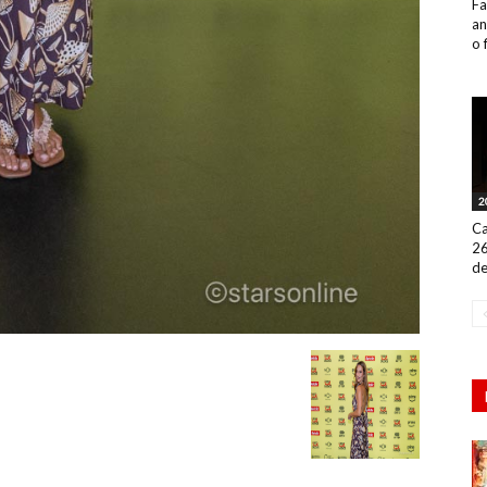
Fa
an
o 
2
Ca
26
de