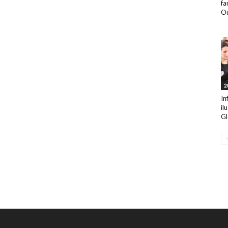
fa
Ou
2
In
il
Gl