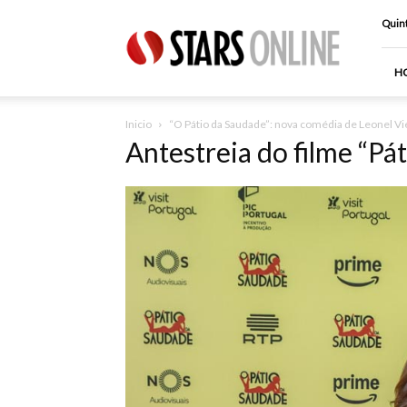
Stars
Quint
Online
H
Inicio
“O Pátio da Saudade”: nova comédia de Leonel Vie
Antestreia do filme “Pá