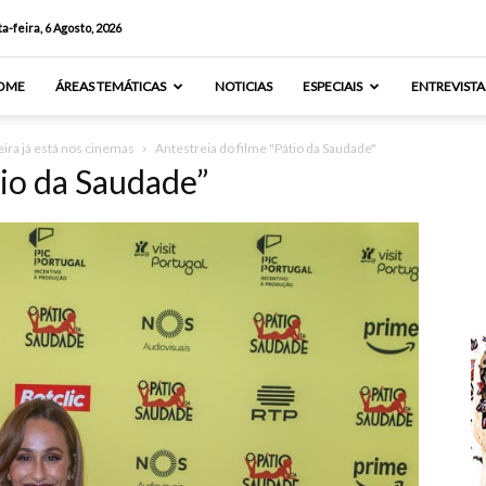
a-feira, 6 Agosto, 2026
OME
ÁREAS TEMÁTICAS
NOTICIAS
ESPECIAIS
ENTREVISTA
ira já está nos cinemas
Antestreia do filme "Pátio da Saudade"
tio da Saudade”