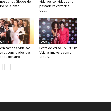
mosos nos Globos de
vida aos convidados na
ro pela lente...
passadeira vermelha
dos...
019
2018
fernizámos a vida aos
Festa de Verão TVI 2018:
ustres convidados dos
Veja as imagens com um
obos de Ouro
toque...