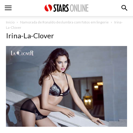
Inicio
Namorada de Ronaldo deslumbra com fotos em lingerie
Irina-
La-Clover
Irina-La-Clover