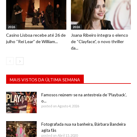
2026
2026
Casino Lisboa recebe até 26 de
Joana Ribeiro integra o elenco
julho “Rei Lear” de William...
de “Clayface”, o novo thriller
da...
MAIS VISTOS DA ÚLTIMA SEMANA
Famosos reúnem-se na antestreia de ‘Playback’,
o...
posted on Agosto 4, 2026
Fotografada nua na banheira, Bárbara Bandeira
agita fãs
posted on Abril 15, 2020