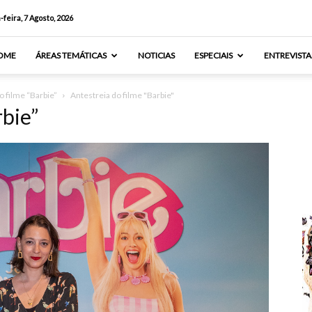
-feira, 7 Agosto, 2026
OME
ÁREAS TEMÁTICAS
NOTICIAS
ESPECIAIS
ENTREVISTA
o filme “Barbie”
Antestreia do filme "Barbie"
rbie”