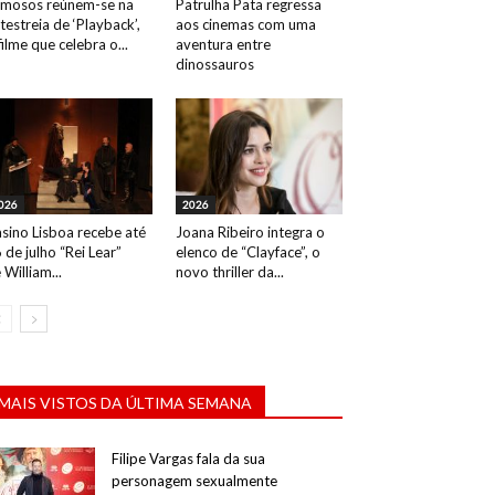
mosos reúnem-se na
Patrulha Pata regressa
testreia de ‘Playback’,
aos cinemas com uma
filme que celebra o...
aventura entre
dinossauros
026
2026
sino Lisboa recebe até
Joana Ribeiro integra o
 de julho “Rei Lear”
elenco de “Clayface”, o
 William...
novo thriller da...
MAIS VISTOS DA ÚLTIMA SEMANA
Filipe Vargas fala da sua
personagem sexualmente