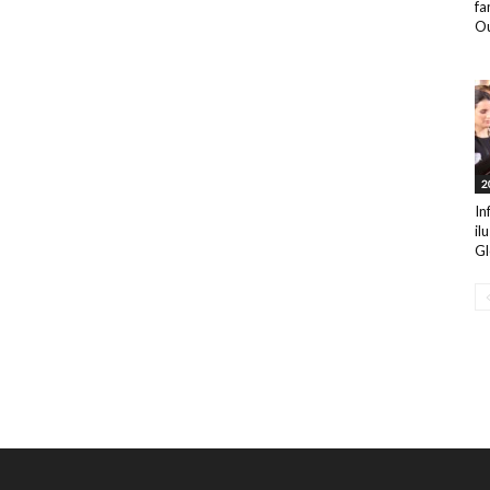
fa
Ou
2
In
il
Gl