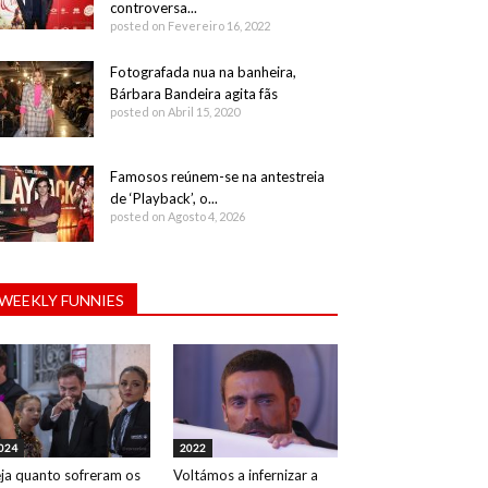
controversa...
posted on Fevereiro 16, 2022
Fotografada nua na banheira,
Bárbara Bandeira agita fãs
posted on Abril 15, 2020
Famosos reúnem-se na antestreia
de ‘Playback’, o...
posted on Agosto 4, 2026
WEEKLY FUNNIES
024
2022
ja quanto sofreram os
Voltámos a infernizar a