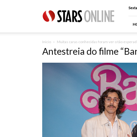
Stars
Sexta
Online
H
Inicio
Muitas caras conhecidas foram ver o tão esperad
Antestreia do filme “Ba