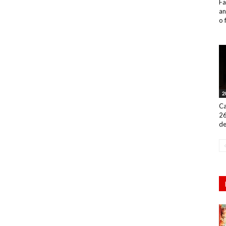
Fa
an
o 
2
Ca
26
de