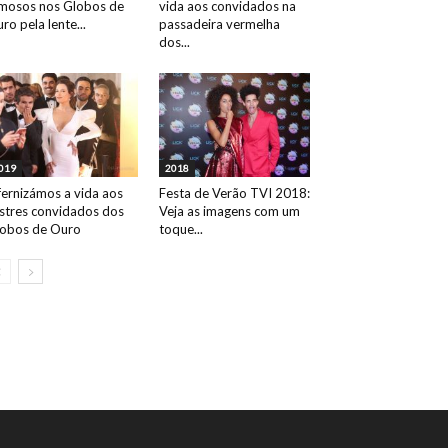
mosos nos Globos de
vida aos convidados na
ro pela lente...
passadeira vermelha
dos...
019
2018
fernizámos a vida aos
Festa de Verão TVI 2018:
ustres convidados dos
Veja as imagens com um
obos de Ouro
toque...