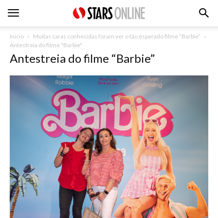
Inicio
Muitas caras conhecidas foram ver o tão esperado filme “Barbie”
Antestreia do filme "Barbie"
Antestreia do filme “Barbie”