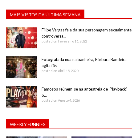
MAIS VISTOS DA ÚLTIMA SEMANA
Filipe Vargas fala da sua personagem sexualmente
controversa...
posted on Fevereiro 16, 2022
Fotografada nua na banheira, Bárbara Bandeira
agita fãs
posted on Abril 15, 2020
Famosos reúnem-se na antestreia de ‘Playback’,
o...
posted on Agosto 4, 2026
WEEKLY FUNNIES