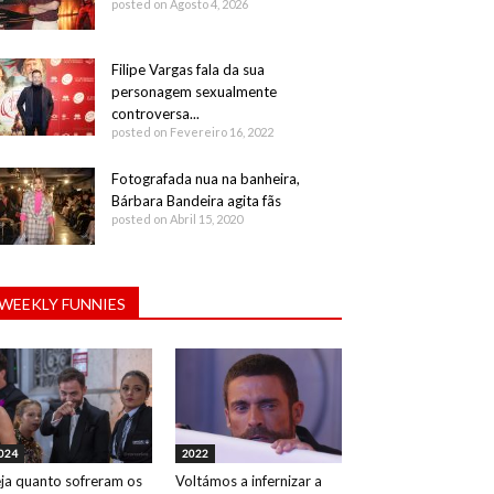
posted on Agosto 4, 2026
Filipe Vargas fala da sua
personagem sexualmente
controversa...
posted on Fevereiro 16, 2022
Fotografada nua na banheira,
Bárbara Bandeira agita fãs
posted on Abril 15, 2020
WEEKLY FUNNIES
024
2022
ja quanto sofreram os
Voltámos a infernizar a