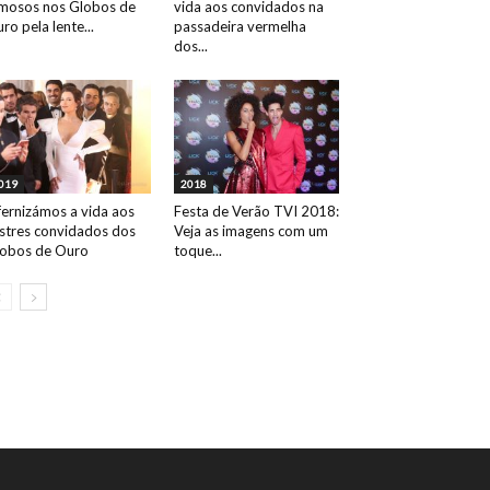
mosos nos Globos de
vida aos convidados na
ro pela lente...
passadeira vermelha
dos...
019
2018
fernizámos a vida aos
Festa de Verão TVI 2018:
ustres convidados dos
Veja as imagens com um
obos de Ouro
toque...