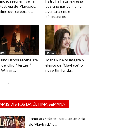
mosos reúnem-se na
Patrulha Pata regressa
testreia de ‘Playback’,
aos cinemas com uma
filme que celebra o...
aventura entre
dinossauros
026
2026
sino Lisboa recebe até
Joana Ribeiro integra o
 de julho “Rei Lear”
elenco de “Clayface”, o
 William...
novo thriller da...
MAIS VISTOS DA ÚLTIMA SEMANA
Famosos reúnem-se na antestreia
de ‘Playback’, o...