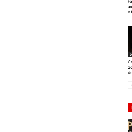
Fa
an
o 
2
Ca
26
de