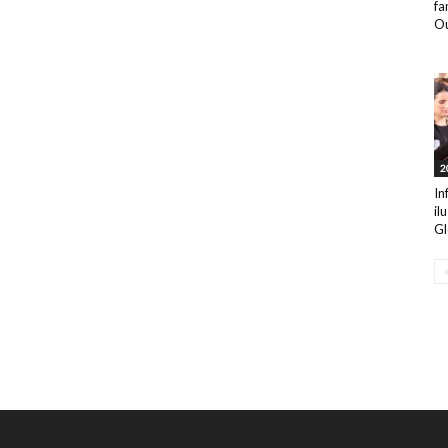
fa
Ou
2
In
il
Gl