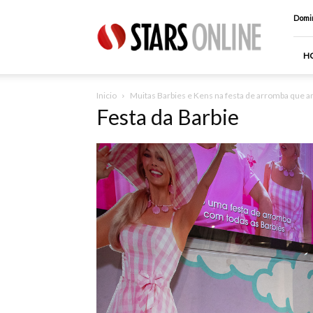
Stars
Domin
Online
H
Inicio
Muitas Barbies e Kens na festa de arromba que an
Festa da Barbie