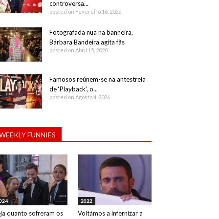
controversa...
posted on Fevereiro 16, 2022
Fotografada nua na banheira,
Bárbara Bandeira agita fãs
posted on Abril 15, 2020
Famosos reúnem-se na antestreia
de ‘Playback’, o...
posted on Agosto 4, 2026
WEEKLY FUNNIES
024
2022
ja quanto sofreram os
Voltámos a infernizar a