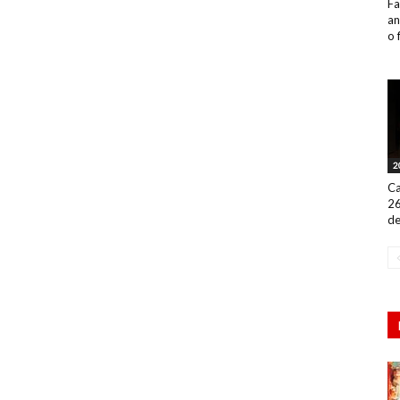
Fa
an
o 
2
Ca
26
de