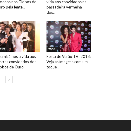
mosos nos Globos de
vida aos convidados na
ro pela lente...
passadeira vermelha
dos...
019
2018
fernizámos a vida aos
Festa de Verão TVI 2018:
ustres convidados dos
Veja as imagens com um
obos de Ouro
toque...