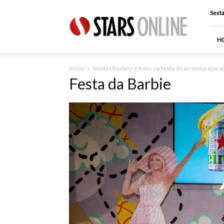
Stars
Sexta
Online
H
Inicio
Muitas Barbies e Kens na festa de arromba que an
Festa da Barbie