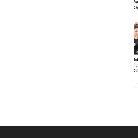
fa
Ou
2
In
il
Gl