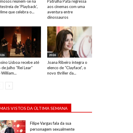
mosos reúnem-se na
Patrulha Pata regressa
testreia de ‘Playback’,
aos cinemas com uma
filme que celebra o...
aventura entre
dinossauros
026
2026
sino Lisboa recebe até
Joana Ribeiro integra o
 de julho “Rei Lear”
elenco de “Clayface”, o
 William...
novo thriller da...
MAIS VISTOS DA ÚLTIMA SEMANA
Filipe Vargas fala da sua
personagem sexualmente