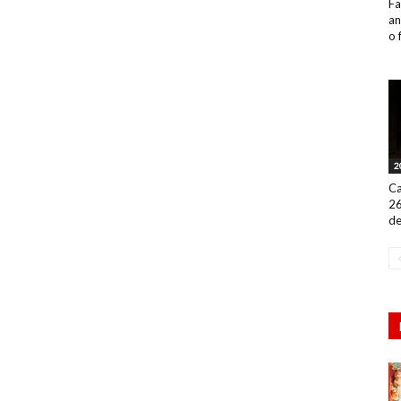
Fa
an
o 
2
Ca
26
de