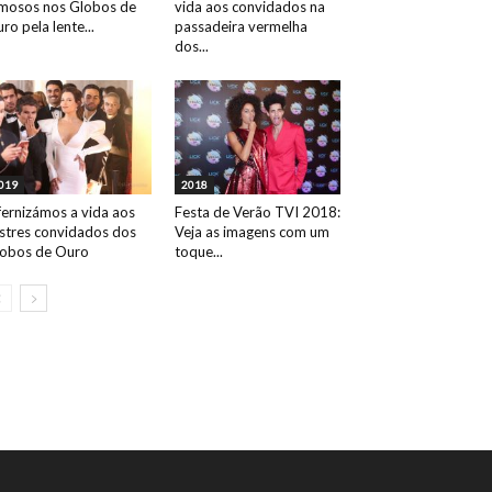
mosos nos Globos de
vida aos convidados na
ro pela lente...
passadeira vermelha
dos...
019
2018
fernizámos a vida aos
Festa de Verão TVI 2018:
ustres convidados dos
Veja as imagens com um
obos de Ouro
toque...