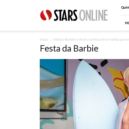
Stars
Quint
Online
H
Inicio
Muitas Barbies e Kens na festa de arromba que an
Festa da Barbie