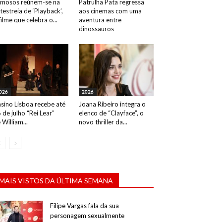
mosos reúnem-se na
Patrulha Pata regressa
testreia de ‘Playback’,
aos cinemas com uma
filme que celebra o...
aventura entre
dinossauros
026
2026
sino Lisboa recebe até
Joana Ribeiro integra o
 de julho “Rei Lear”
elenco de “Clayface”, o
 William...
novo thriller da...
MAIS VISTOS DA ÚLTIMA SEMANA
Filipe Vargas fala da sua
personagem sexualmente