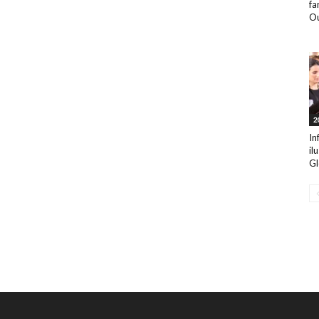
fa
Ou
2
In
il
Gl