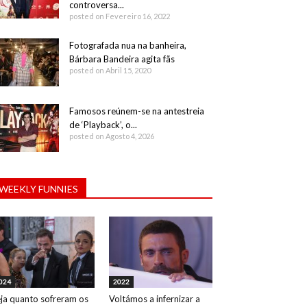
controversa...
posted on Fevereiro 16, 2022
Fotografada nua na banheira,
Bárbara Bandeira agita fãs
posted on Abril 15, 2020
Famosos reúnem-se na antestreia
de ‘Playback’, o...
posted on Agosto 4, 2026
WEEKLY FUNNIES
024
2022
ja quanto sofreram os
Voltámos a infernizar a