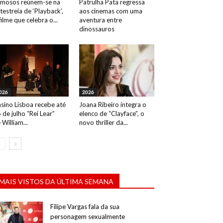
mosos reúnem-se na
Patrulha Pata regressa
testreia de ‘Playback’,
aos cinemas com uma
filme que celebra o...
aventura entre
dinossauros
026
2026
sino Lisboa recebe até
Joana Ribeiro integra o
 de julho “Rei Lear”
elenco de “Clayface”, o
 William...
novo thriller da...
MAIS VISTOS DA ÚLTIMA SEMANA
Filipe Vargas fala da sua
personagem sexualmente