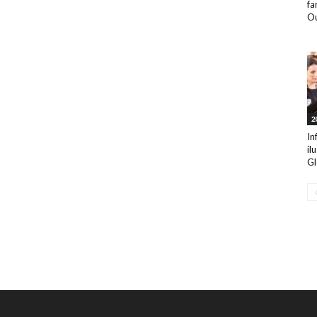
fa
Ou
2
In
il
Gl