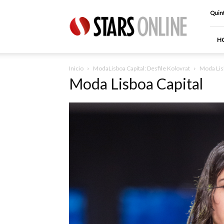
Stars
Quint
Online
H
Inicio
ModaLisboa Capital: Desfile Kolovrat
Moda Lis
Moda Lisboa Capital