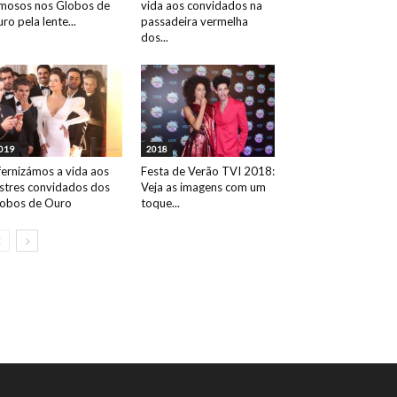
mosos nos Globos de
vida aos convidados na
ro pela lente...
passadeira vermelha
dos...
019
2018
fernizámos a vida aos
Festa de Verão TVI 2018:
ustres convidados dos
Veja as imagens com um
obos de Ouro
toque...