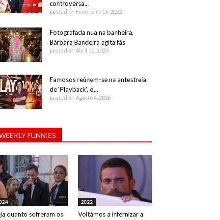
controversa...
posted on Fevereiro 16, 2022
Fotografada nua na banheira,
Bárbara Bandeira agita fãs
posted on Abril 15, 2020
Famosos reúnem-se na antestreia
de ‘Playback’, o...
posted on Agosto 4, 2026
WEEKLY FUNNIES
024
2022
ja quanto sofreram os
Voltámos a infernizar a