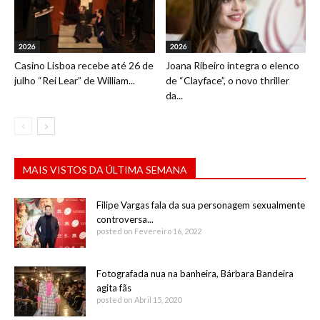
2026
2026
Casino Lisboa recebe até 26 de
Joana Ribeiro integra o elenco
julho “Rei Lear” de William...
de “Clayface”, o novo thriller
da...
MAIS VISTOS DA ÚLTIMA SEMANA
Filipe Vargas fala da sua personagem sexualmente
controversa...
posted on Fevereiro 16, 2022
Fotografada nua na banheira, Bárbara Bandeira
agita fãs
posted on Abril 15, 2020