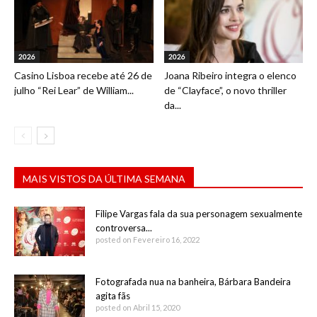
2026
2026
Casino Lisboa recebe até 26 de
Joana Ribeiro integra o elenco
julho “Rei Lear” de William...
de “Clayface”, o novo thriller
da...
MAIS VISTOS DA ÚLTIMA SEMANA
Filipe Vargas fala da sua personagem sexualmente
controversa...
posted on Fevereiro 16, 2022
Fotografada nua na banheira, Bárbara Bandeira
agita fãs
posted on Abril 15, 2020