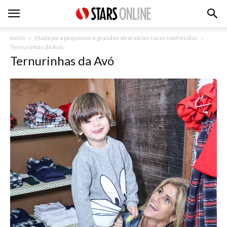
Inicio
Moda para pequenos e graúdos atrai várias caras conhecidas
Ternurinhas da Avó
Ternurinhas da Avó