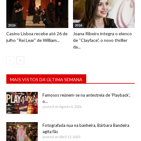
2026
2026
Casino Lisboa recebe até 26 de
Joana Ribeiro integra o elenco
julho “Rei Lear” de William...
de “Clayface”, o novo thriller
da...
MAIS VISTOS DA ÚLTIMA SEMANA
Famosos reúnem-se na antestreia de ‘Playback’,
o...
posted on Agosto 4, 2026
Fotografada nua na banheira, Bárbara Bandeira
agita fãs
posted on Abril 15, 2020