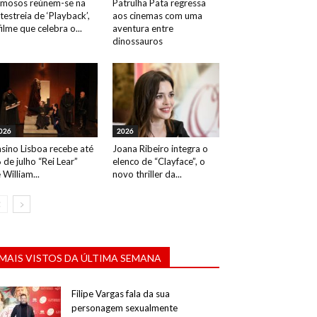
mosos reúnem-se na
Patrulha Pata regressa
testreia de ‘Playback’,
aos cinemas com uma
filme que celebra o...
aventura entre
dinossauros
026
2026
sino Lisboa recebe até
Joana Ribeiro integra o
 de julho “Rei Lear”
elenco de “Clayface”, o
 William...
novo thriller da...
MAIS VISTOS DA ÚLTIMA SEMANA
Filipe Vargas fala da sua
personagem sexualmente