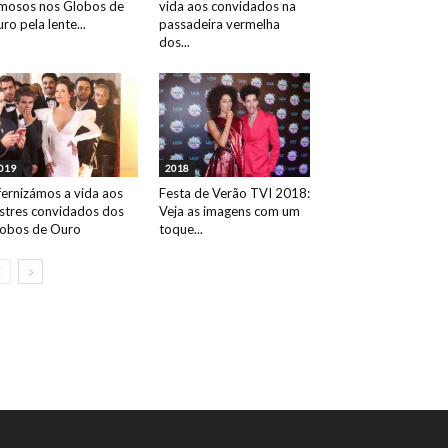
mosos nos Globos de
vida aos convidados na
ro pela lente...
passadeira vermelha
dos...
019
2018
fernizámos a vida aos
Festa de Verão TVI 2018:
ustres convidados dos
Veja as imagens com um
obos de Ouro
toque...