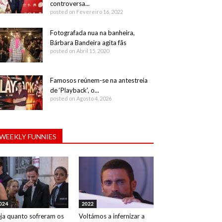
controversa...
posted on Fevereiro 16, 2022
Fotografada nua na banheira,
Bárbara Bandeira agita fãs
posted on Abril 15, 2020
Famosos reúnem-se na antestreia
de ‘Playback’, o...
posted on Agosto 4, 2026
WEEKLY FUNNIES
024
2022
ja quanto sofreram os
Voltámos a infernizar a