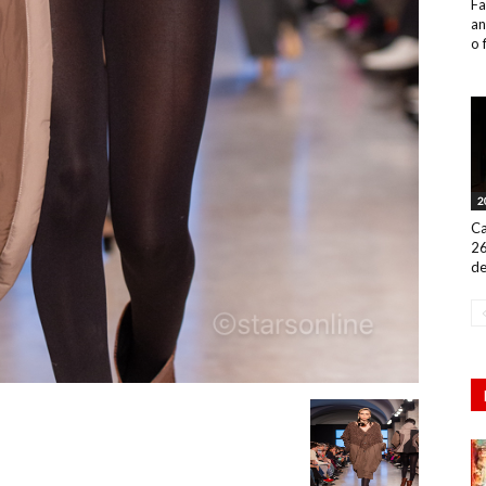
Fa
an
o 
2
Ca
26
de