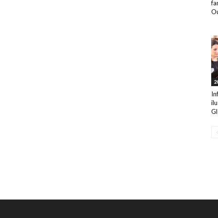
fa
Ou
2
In
il
Gl