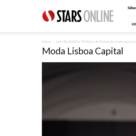
Stars
Sábad
Online
H
Inicio
Luís Buchinho: 35 Anos de Inovação e um passo 
Moda Lisboa Capital