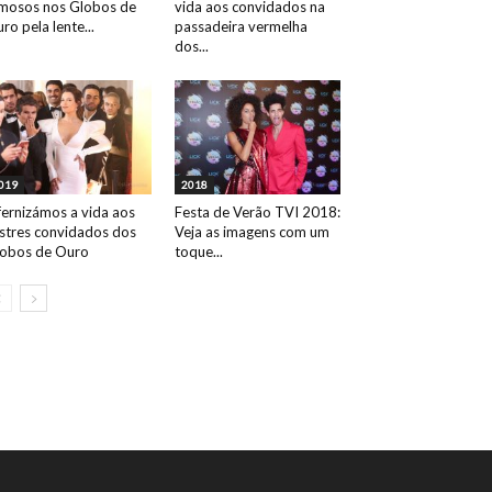
mosos nos Globos de
vida aos convidados na
ro pela lente...
passadeira vermelha
dos...
019
2018
fernizámos a vida aos
Festa de Verão TVI 2018:
ustres convidados dos
Veja as imagens com um
obos de Ouro
toque...