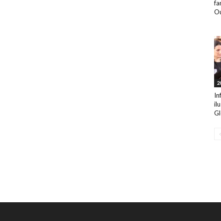
fa
Ou
2
In
il
Gl