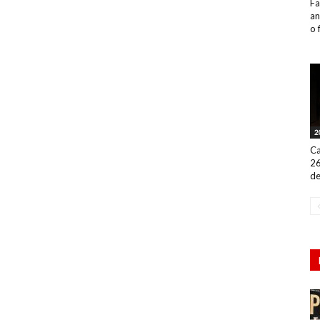
Fa
an
o 
2
Ca
26
de