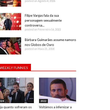
posted on Agosto 4, 2026
Filipe Vargas fala da sua
personagem sexualmente
controversa...
posted on Fevereiro 16, 2022
Bárbara Guimarães assume namoro
nos Globos de Ouro
posted on Maio 21, 2018
WEEKLY FUNNIES
024
2022
ja quanto sofreram os
Voltámos a infernizar a