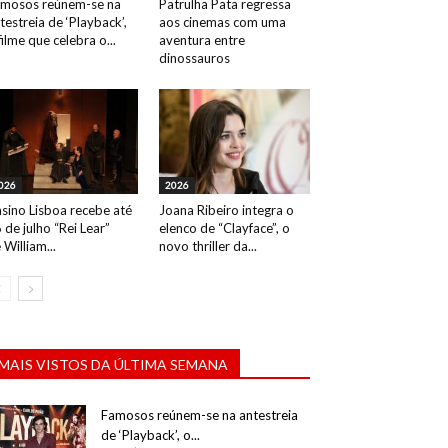
mosos reúnem-se na
Patrulha Pata regressa
testreia de ‘Playback’,
aos cinemas com uma
filme que celebra o...
aventura entre
dinossauros
026
2026
sino Lisboa recebe até
Joana Ribeiro integra o
 de julho “Rei Lear”
elenco de “Clayface”, o
 William...
novo thriller da...
MAIS VISTOS DA ÚLTIMA SEMANA
Famosos reúnem-se na antestreia
de ‘Playback’, o...