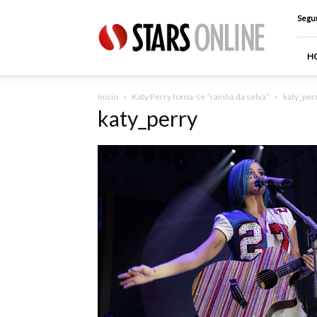
Stars
Segun
Online
H
Inicio
Katy Perry torna-se “rainha da selva”
katy_per
katy_perry