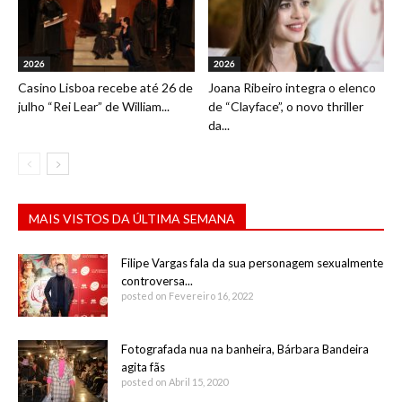
2026
2026
Casino Lisboa recebe até 26 de
Joana Ribeiro integra o elenco
julho “Rei Lear” de William...
de “Clayface”, o novo thriller
da...
MAIS VISTOS DA ÚLTIMA SEMANA
Filipe Vargas fala da sua personagem sexualmente
controversa...
posted on Fevereiro 16, 2022
Fotografada nua na banheira, Bárbara Bandeira
agita fãs
posted on Abril 15, 2020