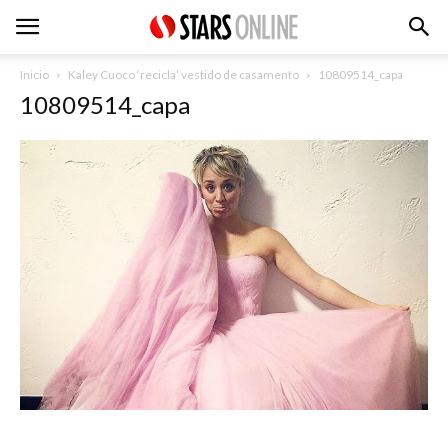
Inicio
Kaley Cuoco ‘recicla’ vestido de casamento
10809514_capa
10809514_capa