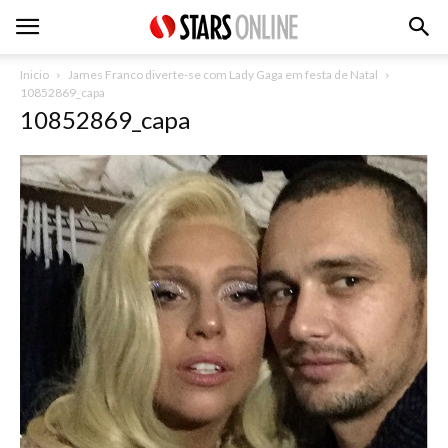
Inicio
James Franco diverte-se com Lady Gaga em festa de Natal
10852869_capa
10852869_capa