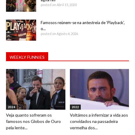
posted on Abril 15, 2020
Famosos reúnem-se na antestreia de ‘Playback’,
o...
posted on Agosto 4, 2026
WEEKLY FUNNIES
2024
2022
Veja quanto sofreram os
Voltámos a infernizar a vida aos
famosos nos Globos de Ouro
convidados na passadeira
pela lente...
vermelha dos...