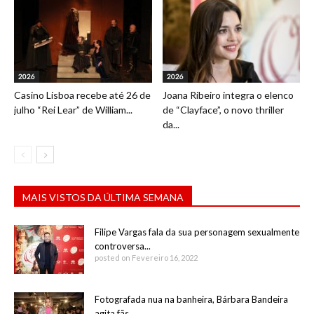
2026
2026
Casino Lisboa recebe até 26 de
Joana Ribeiro integra o elenco
julho “Rei Lear” de William...
de “Clayface”, o novo thriller
da...
MAIS VISTOS DA ÚLTIMA SEMANA
Filipe Vargas fala da sua personagem sexualmente
controversa...
posted on Fevereiro 16, 2022
Fotografada nua na banheira, Bárbara Bandeira
agita fãs