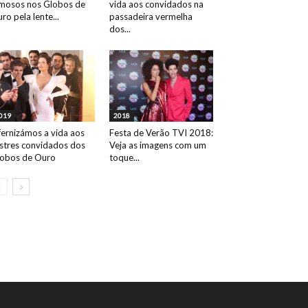
mosos nos Globos de
vida aos convidados na
ro pela lente...
passadeira vermelha
dos...
019
2018
fernizámos a vida aos
Festa de Verão TVI 2018:
ustres convidados dos
Veja as imagens com um
obos de Ouro
toque...