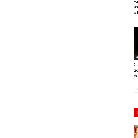
Fa
an
o 
2
Ca
26
de