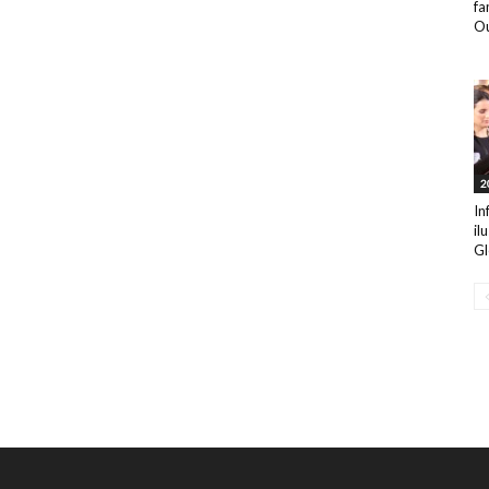
fa
Ou
2
In
il
Gl