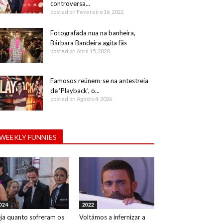
controversa...
posted on Fevereiro 16, 2022
Fotografada nua na banheira,
Bárbara Bandeira agita fãs
posted on Abril 15, 2020
Famosos reúnem-se na antestreia
de ‘Playback’, o...
posted on Agosto 4, 2026
WEEKLY FUNNIES
024
2022
ja quanto sofreram os
Voltámos a infernizar a