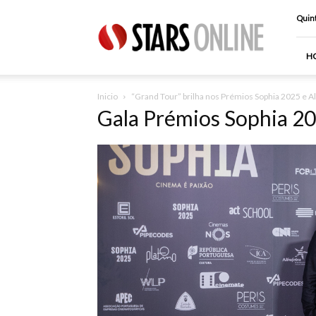
Stars
Quint
Online
H
Inicio
“Grand Tour” brilha nos Prémios Sophia 2025 e 
Gala Prémios Sophia 2