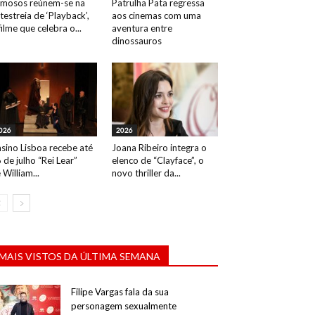
mosos reúnem-se na
Patrulha Pata regressa
testreia de ‘Playback’,
aos cinemas com uma
filme que celebra o...
aventura entre
dinossauros
026
2026
sino Lisboa recebe até
Joana Ribeiro integra o
 de julho “Rei Lear”
elenco de “Clayface”, o
 William...
novo thriller da...
MAIS VISTOS DA ÚLTIMA SEMANA
Filipe Vargas fala da sua
personagem sexualmente