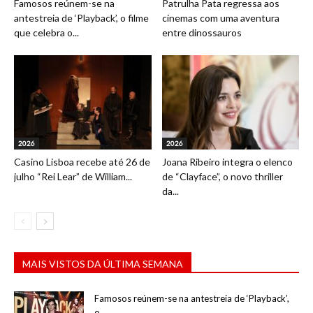
Famosos reúnem-se na
Patrulha Pata regressa aos
antestreia de ‘Playback’, o filme
cinemas com uma aventura
que celebra o...
entre dinossauros
2026
2026
Casino Lisboa recebe até 26 de
Joana Ribeiro integra o elenco
julho “Rei Lear” de William...
de “Clayface”, o novo thriller
da...
MAIS VISTOS DA ÚLTIMA SEMANA
Famosos reúnem-se na antestreia de ‘Playback’,
o...