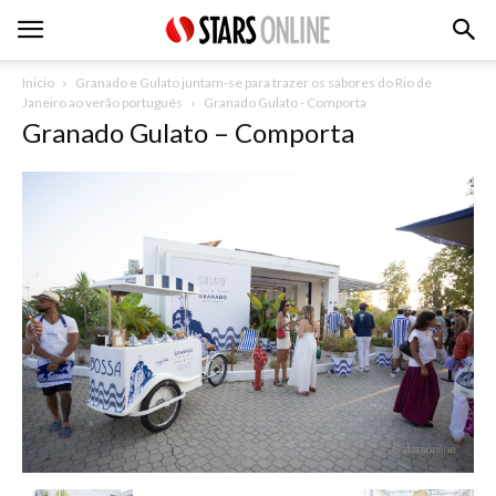
Inicio
Granado e Gulato juntam-se para trazer os sabores do Rio de
Janeiro ao verão português
Granado Gulato - Comporta
Granado Gulato – Comporta