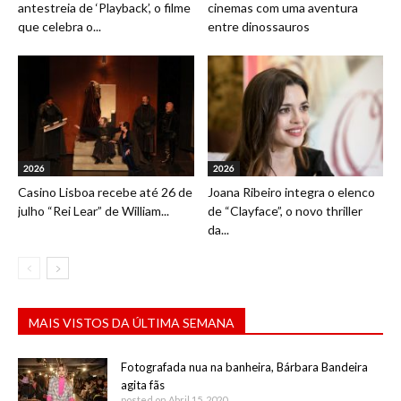
antestreia de ‘Playback’, o filme
cinemas com uma aventura
que celebra o...
entre dinossauros
2026
2026
Casino Lisboa recebe até 26 de
Joana Ribeiro integra o elenco
julho “Rei Lear” de William...
de “Clayface”, o novo thriller
da...
MAIS VISTOS DA ÚLTIMA SEMANA
Fotografada nua na banheira, Bárbara Bandeira
agita fãs
posted on Abril 15, 2020