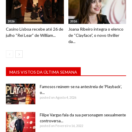
2026
2026
Casino Lisboa recebe até 26 de
Joana Ribeiro integra o elenco
julho “Rei Lear” de William...
de “Clayface”, o novo thriller
da...
MAIS VISTOS DA ÚLTIMA SEMANA
Famosos reúnem-se na antestreia de ‘Playback’,
o...
posted on Agosto 4, 2026
Filipe Vargas fala da sua personagem sexualmente
controversa...
posted on Fevereiro 16, 2022