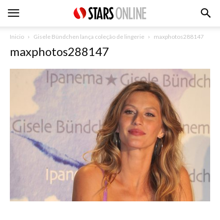
Inicio
Gisele Bündchen lança coleção de lingerie
maxphotos288147
maxphotos288147