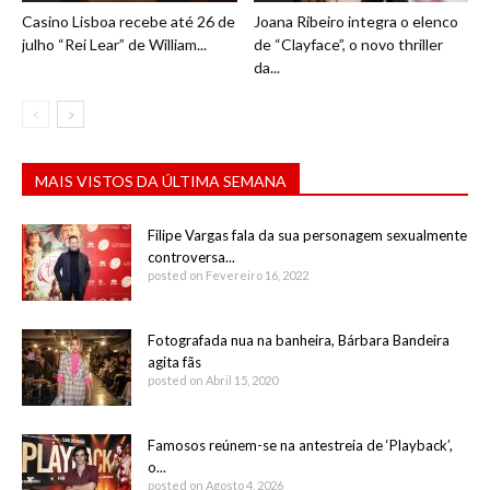
Casino Lisboa recebe até 26 de
Joana Ribeiro integra o elenco
julho “Rei Lear” de William...
de “Clayface”, o novo thriller
da...
MAIS VISTOS DA ÚLTIMA SEMANA
Filipe Vargas fala da sua personagem sexualmente
controversa...
posted on Fevereiro 16, 2022
Fotografada nua na banheira, Bárbara Bandeira
agita fãs
posted on Abril 15, 2020
Famosos reúnem-se na antestreia de ‘Playback’,
o...
posted on Agosto 4, 2026