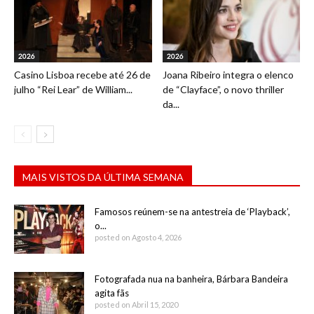
2026
2026
Casino Lisboa recebe até 26 de
Joana Ribeiro integra o elenco
julho “Rei Lear” de William...
de “Clayface”, o novo thriller
da...
MAIS VISTOS DA ÚLTIMA SEMANA
Famosos reúnem-se na antestreia de ‘Playback’,
o...
posted on Agosto 4, 2026
Fotografada nua na banheira, Bárbara Bandeira
agita fãs
posted on Abril 15, 2020