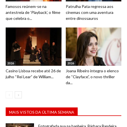
Famosos reúnem-se na
Patrulha Pata regressa aos
antestreia de ‘Playback’, o filme
cinemas com uma aventura
que celebra o...
entre dinossauros
2026
2026
Casino Lisboa recebe até 26 de
Joana Ribeiro integra o elenco
julho “Rei Lear” de William...
de “Clayface”, o novo thriller
da...
MAIS VISTOS DA ÚLTIMA SEMANA
Fotografada nua na banheira, Bárbara Bandeira