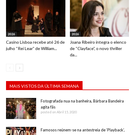
2026
2026
Casino Lisboa recebe até 26 de
Joana Ribeiro integra o elenco
julho “Rei Lear” de William...
de “Clayface”, o novo thriller
da...
MAIS VISTOS DA ÚLTIMA SEMANA
Fotografada nua na banheira, Bárbara Bandeira
agita fãs
posted on Abril 15, 2020
Famosos reúnem-se na antestreia de ‘Playback’,