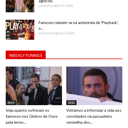
agita fãs
posted on Abril 15, 2020
Famosos reúnem-se na antestreia de ‘Playback’,
o...
posted on Agosto 4, 2026
WEEKLY FUNNIES
2024
2022
Veja quanto sofreram os
Voltámos a infernizar a vida aos
famosos nos Globos de Ouro
convidados na passadeira
pela lente...
vermelha dos...