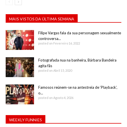
MAIS VISTOS DA ÚLTIMA SEMANA
Filipe Vargas fala da sua personagem sexualmente
controversa...
posted on Fevereiro 16, 2022
Fotografada nua na banheira, Bárbara Bandeira
agita fãs
posted on Abril 15, 2020
Famosos reúnem-se na antestreia de ‘Playback’,
o...
posted on Agosto 4, 2026
WEEKLY FUNNIES