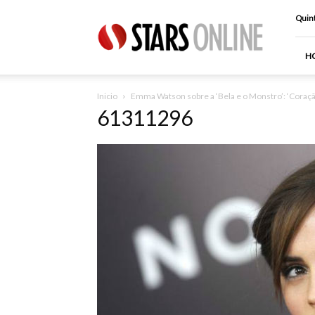
Stars
Quint
Online
H
Inicio
Emma Watson sobre a ‘Bela e o Monstro’: ‘Coraçã
61311296