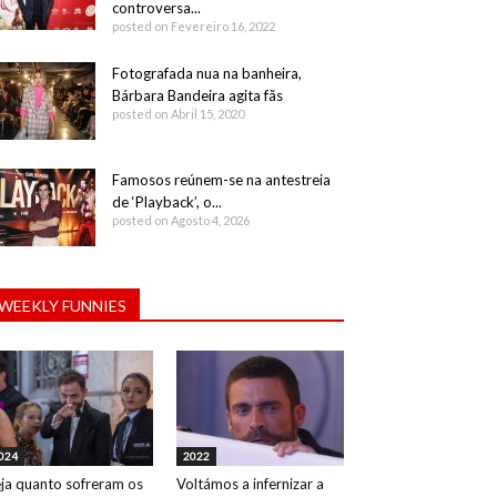
controversa...
posted on Fevereiro 16, 2022
Fotografada nua na banheira,
Bárbara Bandeira agita fãs
posted on Abril 15, 2020
Famosos reúnem-se na antestreia
de ‘Playback’, o...
posted on Agosto 4, 2026
WEEKLY FUNNIES
024
2022
ja quanto sofreram os
Voltámos a infernizar a