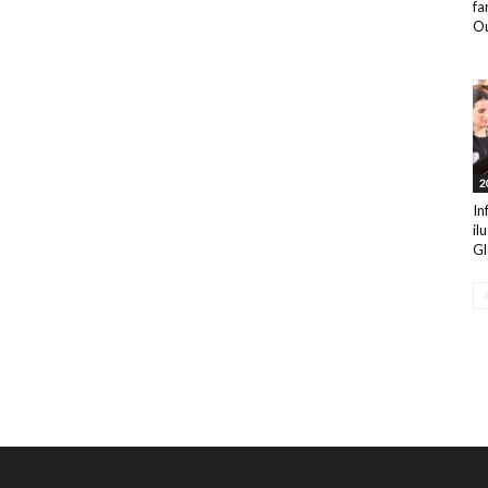
fa
Ou
2
In
il
Gl