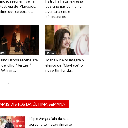
mosos reúnem-se na
Patrulha Pata regressa
testreia de ‘Playback’,
aos cinemas com uma
filme que celebra o...
aventura entre
dinossauros
026
2026
sino Lisboa recebe até
Joana Ribeiro integra o
 de julho “Rei Lear”
elenco de “Clayface”, o
 William...
novo thriller da...
MAIS VISTOS DA ÚLTIMA SEMANA
Filipe Vargas fala da sua
personagem sexualmente