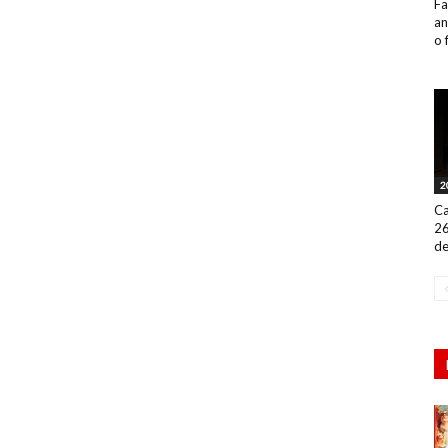
Fa
an
o 
2
Ca
26
de