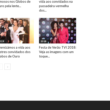
mosos nos Globos de
vida aos convidados na
ro pela lente...
passadeira vermelha
dos...
019
2018
fernizámos a vida aos
Festa de Verão TVI 2018:
ustres convidados dos
Veja as imagens com um
obos de Ouro
toque...