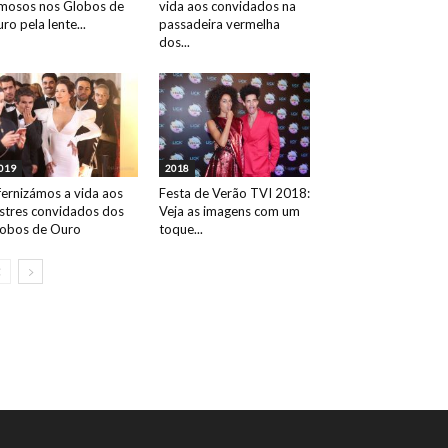
mosos nos Globos de
vida aos convidados na
ro pela lente...
passadeira vermelha
dos...
019
2018
fernizámos a vida aos
Festa de Verão TVI 2018:
ustres convidados dos
Veja as imagens com um
obos de Ouro
toque...