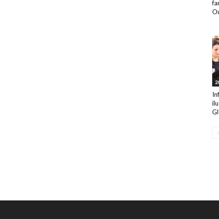
fa
Ou
2
In
il
Gl