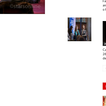
Fa
an
o 
2
Ca
26
de