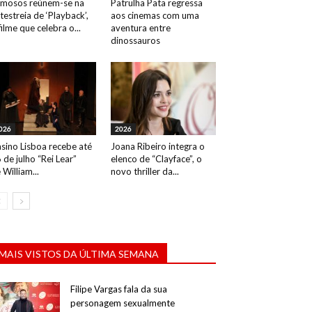
mosos reúnem-se na
Patrulha Pata regressa
testreia de ‘Playback’,
aos cinemas com uma
filme que celebra o...
aventura entre
dinossauros
026
2026
sino Lisboa recebe até
Joana Ribeiro integra o
 de julho “Rei Lear”
elenco de “Clayface”, o
 William...
novo thriller da...
MAIS VISTOS DA ÚLTIMA SEMANA
Filipe Vargas fala da sua
personagem sexualmente