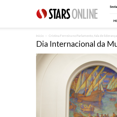
Stars
Sexta
Online
H
Inicio
Cristina Ferreira no Parlamento, fala de lideranç
Dia Internacional da M