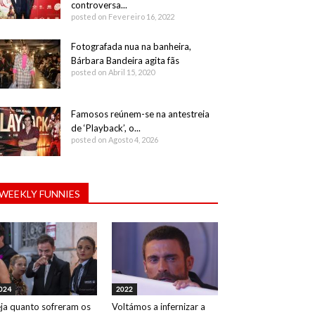
controversa...
posted on Fevereiro 16, 2022
Fotografada nua na banheira,
Bárbara Bandeira agita fãs
posted on Abril 15, 2020
Famosos reúnem-se na antestreia
de ‘Playback’, o...
posted on Agosto 4, 2026
WEEKLY FUNNIES
024
2022
ja quanto sofreram os
Voltámos a infernizar a