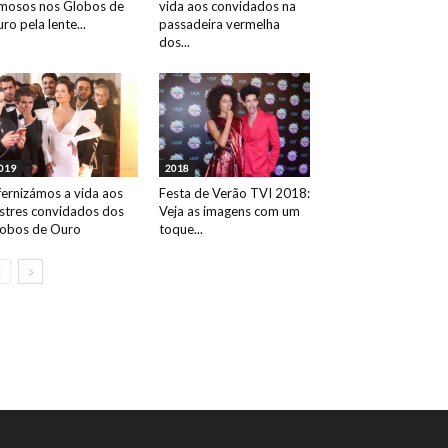
mosos nos Globos de
vida aos convidados na
ro pela lente...
passadeira vermelha
dos...
019
2018
fernizámos a vida aos
Festa de Verão TVI 2018:
ustres convidados dos
Veja as imagens com um
obos de Ouro
toque...