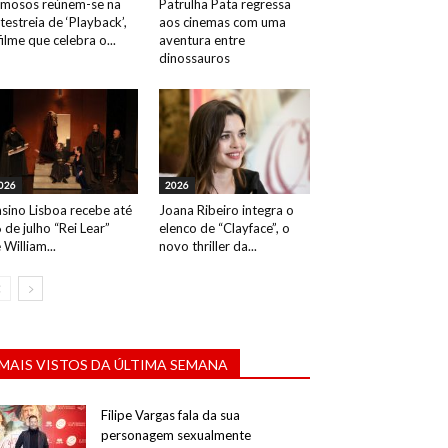
mosos reúnem-se na
Patrulha Pata regressa
testreia de ‘Playback’,
aos cinemas com uma
filme que celebra o...
aventura entre
dinossauros
026
2026
sino Lisboa recebe até
Joana Ribeiro integra o
 de julho “Rei Lear”
elenco de “Clayface”, o
 William...
novo thriller da...
MAIS VISTOS DA ÚLTIMA SEMANA
Filipe Vargas fala da sua
personagem sexualmente