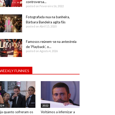
controversa...
posted on Fevereiro 16, 2022
Fotografada nua na banheira,
Bárbara Bandeira agita fãs
posted on Abril 15, 2020
Famosos reúnem-se na antestreia
de ‘Playback’, o...
posted on Agosto 4, 2026
WEEKLY FUNNIES
024
2022
ja quanto sofreram os
Voltámos a infernizar a