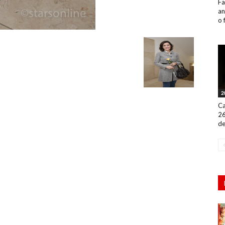
Fa
an
o 
2
Ca
26
de