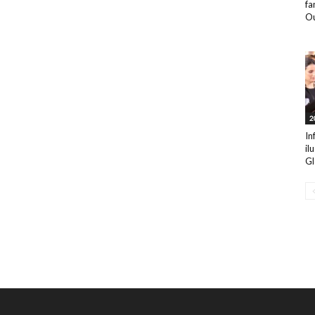
fa
Ou
2
In
il
Gl