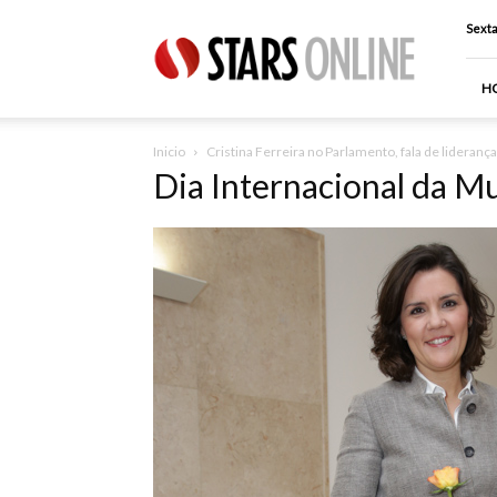
Stars
Sexta
Online
H
Inicio
Cristina Ferreira no Parlamento, fala de lideranç
Dia Internacional da M