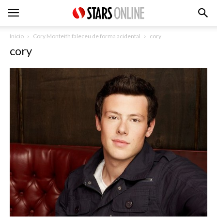
Inicio
Cory Monteith faleceu de forma acidental
cory
cory